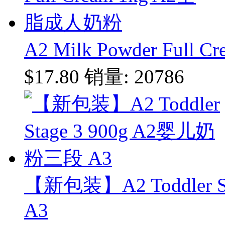
A2 Milk Powder Ful
$17.80
销量: 20786
【新包装】A2 Toddler 
A3