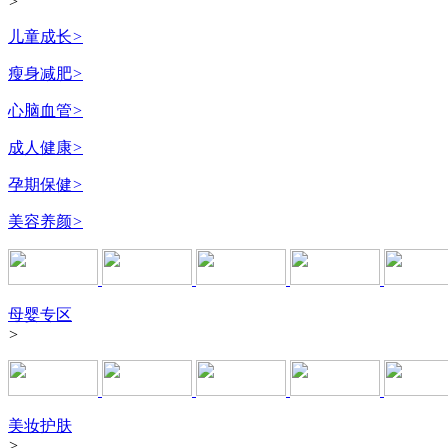
>
儿童成长
>
瘦身减肥
>
心脑血管
>
成人健康
>
孕期保健
>
美容养颜
>
母婴专区
>
美妆护肤
>