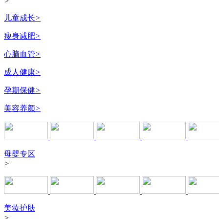
>
儿童成长
>
瘦身减肥
>
心脑血管
>
成人健康
>
孕期保健
>
美容养颜
>
母婴专区
>
美妆护肤
>