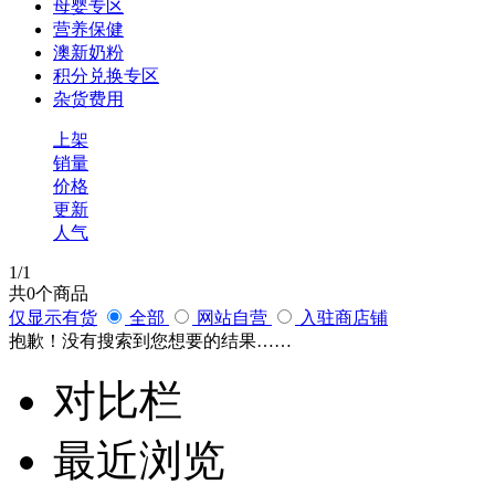
母婴专区
营养保健
澳新奶粉
积分兑换专区
杂货费用
上架
销量
价格
更新
人气
1
/1
共
0
个商品
仅显示有货
全部
网站自营
入驻商店铺
抱歉！没有搜索到您想要的结果……
对比栏
最近浏览