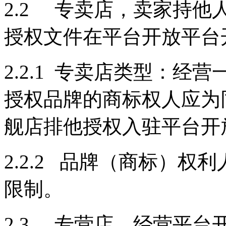
2.2 专卖店，卖家持他
授权文件在平台开放平台
2.2.1 专卖店类型：
授权品牌的商标权人应为
舰店排他授权入驻平台开
2.2.2 品牌（商标）
限制。
2.3 专营店，经营平