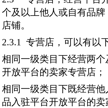
个及以上他人或自有品牌
店铺。
2.3.1 专营店，可以有
相同一级类目下经营两个
开放平台的卖家专营店；
相同一级类目下既经营他
品入驻平台开放平台的卖