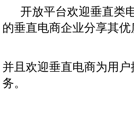
开放平台欢迎垂直类电
的垂直电商企业分享其优
并且欢迎垂直电商为用户
务。