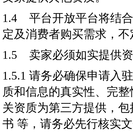
1.4 平台开放平台将结
定及消费者购买需求，不
1.5 卖家必须如实提供
1.5.1 请务必确保申
质和信息的真实性、完整
关资质为第三方提供，包
书 等，请务必先行核实