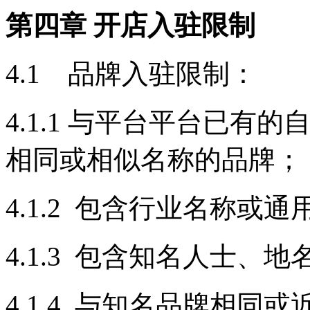
第四章 开店入驻限制
4.1 品牌入驻限制：
4.1.1 与平台平台已
相同或相似名称的品牌；
4.1.2 包含行业名称或
4.1.3 包含知名人士、
4.1.4 与知名品牌相同