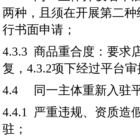
两种，且须在开展第二种
行书面申请；
4.3.3 商品重合度：
复，
4.3.2
项下经过平台审
4.4 同一主体重新入驻
4.4.1 严重违规、资
驻；