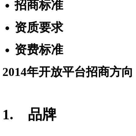
招商标准
资质要求
资费标准
2014年开放平台招商方向
1. 品牌