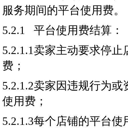
服务期间的平台使用费。
5.2.1 平台使用费结算：
5.2.1.1卖家主动要求
费；
5.2.1.2卖家因违规行
使用费；
5.2.1.3每个店铺的平