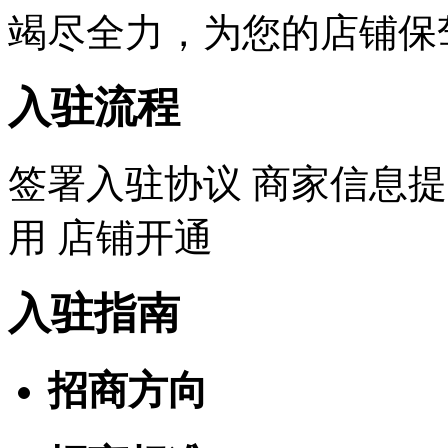
竭尽全力，为您的店铺保
入驻流程
签署入驻协议
商家信息提
用
店铺开通
入驻指南
招商方向