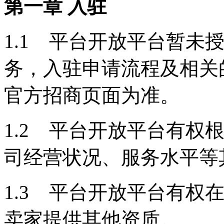
第一章 入驻
1.1 平台开放平台暂未
务，入驻申请流程及相关
官方招商页面为准。
1.2 平台开放平台有权
司经营状况、服务水平等
1.3 平台开放平台有权
卖家提供其他资质。