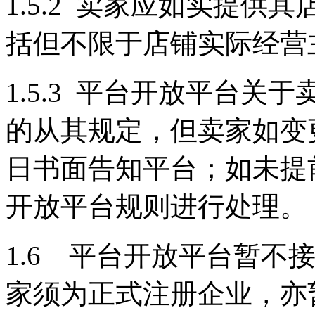
1.5.2 卖家应如实提
括但不限于店铺实际经营
1.5.3 平台开放平台
的从其规定，但卖家如变
日书面告知平台；如未提
开放平台规则进行处理。
1.6 平台开放平台暂不
家须为正式注册企业，亦