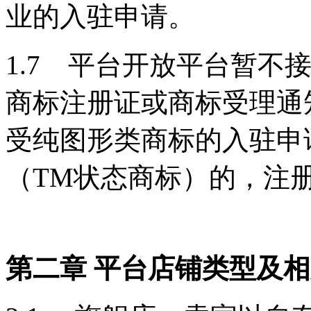
业的入驻申请。
1.7 平台开放平台暂不
商标注册证或商标受理通
受纯图形类商标的入驻申
（
TM
状态商标）的，注
第二章 平台店铺类型及