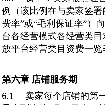
例（该比例在与卖家签署
费率”或“毛利保证率”）
台各经营模式各经营类目
放平台经营类目资费一览
第六章 店铺服务期
6.1 卖家每个店铺的