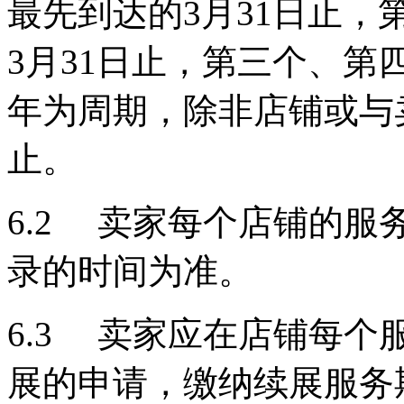
最先到达的
3
月
31
日止，
3
月
31
日止，第三个、第
年为周期，除非店铺或与
止。
6.2 卖家每个店铺的
录的时间为准。
6.3 卖家应在店铺每个
展的申请，缴纳续展服务