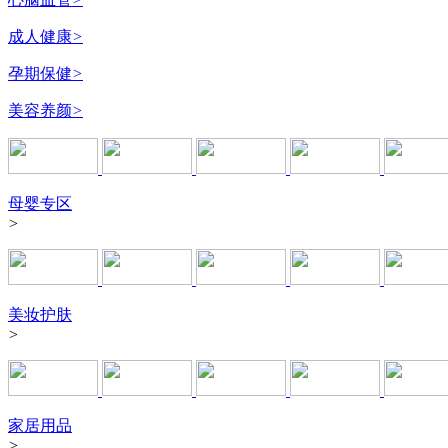
成人健康
>
孕期保健
>
美容养颜
>
母婴专区
>
美妆护肤
>
家居用品
>