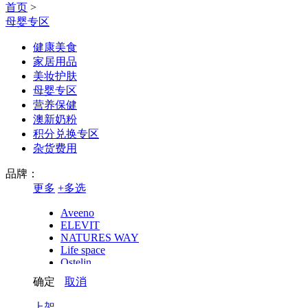
首页
>
母婴专区
健康美食
家居用品
美妆护肤
母婴专区
营养保健
澳新奶粉
积分兑换专区
杂货费用
品牌：
更多
+
多选
Aveeno
ELEVIT
NATURES WAY
Life space
Ostelin
COMVITA
确定
取消
EGO
SWISSE
上架