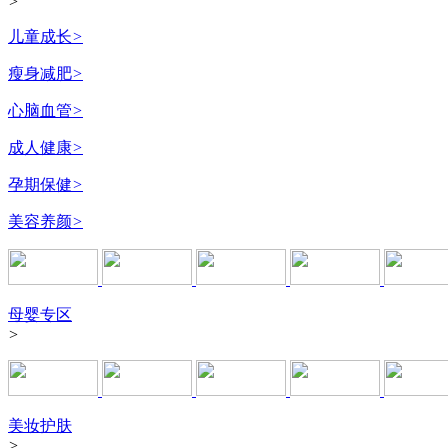
>
儿童成长
>
瘦身减肥
>
心脑血管
>
成人健康
>
孕期保健
>
美容养颜
>
母婴专区
>
美妆护肤
>