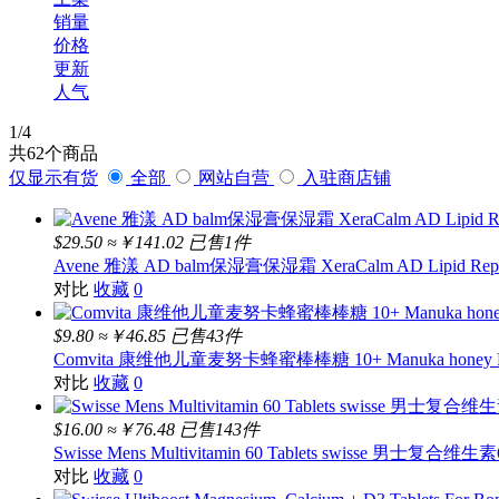
Blackmores
销量
Pressed
价格
STREAMLAND
GROVE
更新
Femfresh
人气
Avene
GAIA
1
/4
MAXIGENES
共
62
个商品
Bioisland
仅显示有货
全部
网站自营
入驻商店铺
Sambucol
BANANA BOAT
SUDOCREM
$29.50
≈￥141.02
已售1件
REDSEAL
Avene 雅漾 AD balm保湿膏保湿霜 XeraCalm AD Lipid Replen
OZ FARM
A2
对比
收藏
0
Aptamil
Bepanthen
$9.80
≈￥46.85
已售43件
QV
Comvita 康维他儿童麦努卡蜂蜜棒棒糖 10+ Manuka honey POPS
对比
收藏
0
$16.00
≈￥76.48
已售143件
Swisse Mens Multivitamin 60 Tablets swisse 男士复合维生素
对比
收藏
0