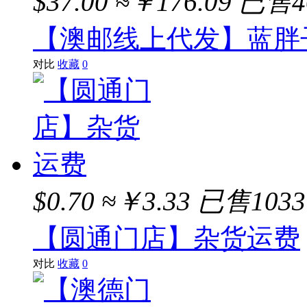
$37.00
≈￥176.09
已售4
【澳邮线上代发】蓝胖
对比
收藏
0
$0.70
≈￥3.33
已售103
【圆通门店】杂货运费
对比
收藏
0