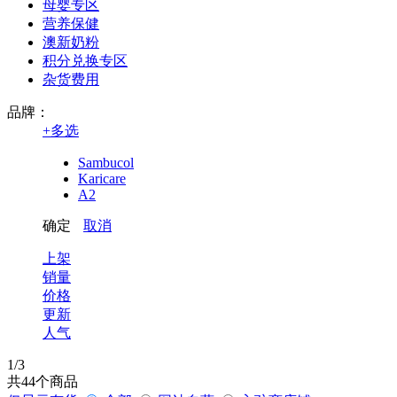
母婴专区
营养保健
澳新奶粉
积分兑换专区
杂货费用
品牌：
+
多选
Sambucol
Karicare
A2
确定
取消
上架
销量
价格
更新
人气
1
/3
共
44
个商品