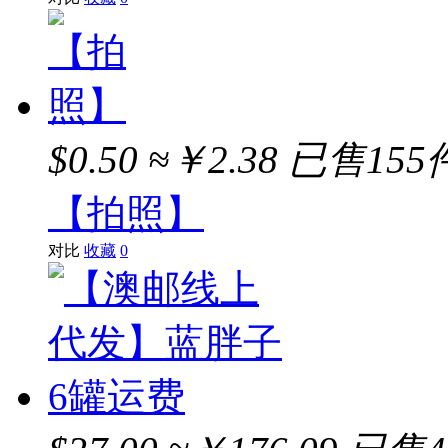
$0.50
≈￥2.38
已售155
【拍照】
对比
收藏
0