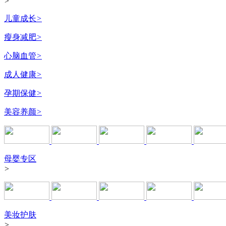
>
儿童成长
>
瘦身减肥
>
心脑血管
>
成人健康
>
孕期保健
>
美容养颜
>
母婴专区
>
美妆护肤
>