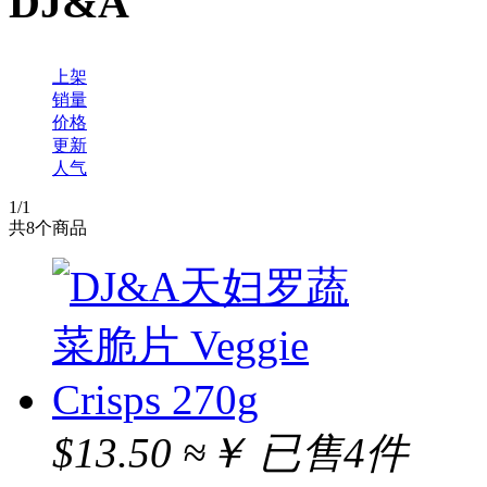
DJ&A
上架
销量
价格
更新
人气
1
/1
共
8
个商品
$13.50
≈￥
已售4件