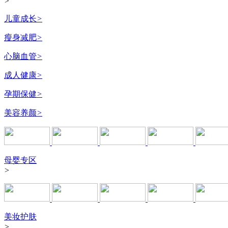
>
儿童成长
>
瘦身减肥
>
心脑血管
>
成人健康
>
孕期保健
>
美容养颜
>
母婴专区
>
美妆护肤
>