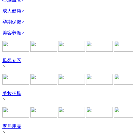
成人健康
>
孕期保健
>
美容养颜
>
母婴专区
>
美妆护肤
>
家居用品
>