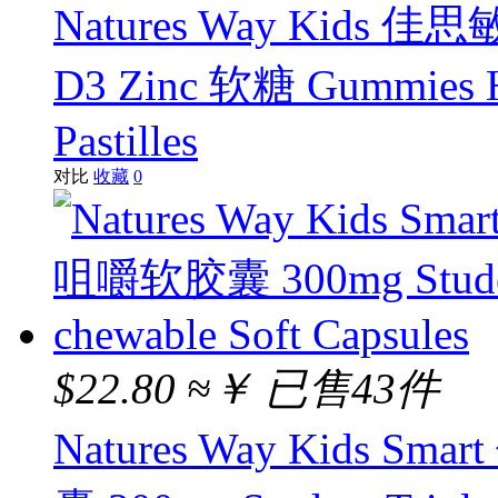
Natures Way Ki
D3 Zinc 软糖 Gummies Hi
Pastilles
对比
收藏
0
$22.80
≈￥
已售43件
Natures Way Kids