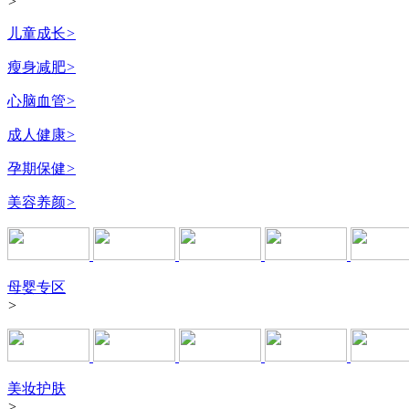
>
儿童成长
>
瘦身减肥
>
心脑血管
>
成人健康
>
孕期保健
>
美容养颜
>
母婴专区
>
美妆护肤
>